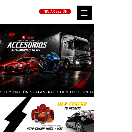
INICIAR SESIÓN
° ILUMINACIÓN ° CALAVERAS ° TAPETES ° FUNDAS DE VOLANTE ° L