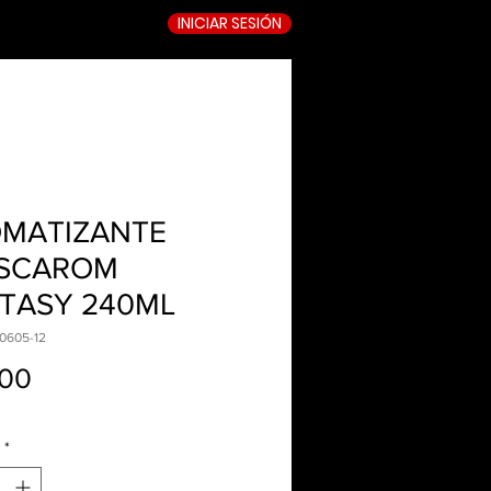
INICIAR SESIÓN
TIENDA ONLINE
MATIZANTE
SCAROM
TASY 240ML
0605-12
Precio
.00
*