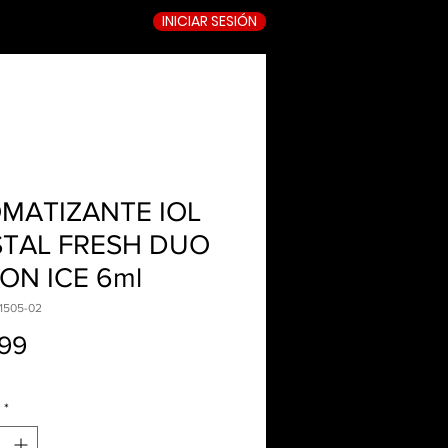
INICIAR SESIÓN
TIENDA ONLINE
MATIZANTE IOL
STAL FRESH DUO
ON ICE 6ml
1505-02
Precio
99
*