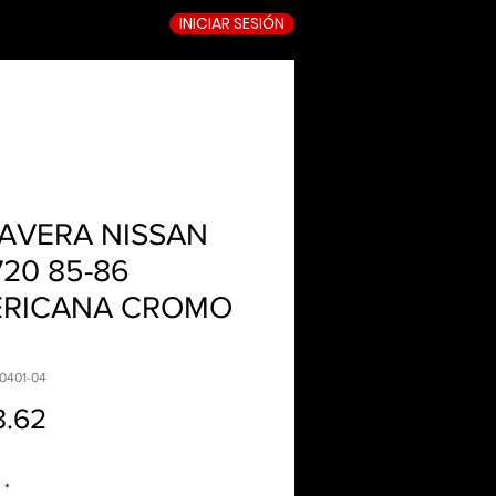
INICIAR SESIÓN
TIENDA ONLINE
AVERA NISSAN
720 85-86
RICANA CROMO
0401-04
Precio
8.62
*