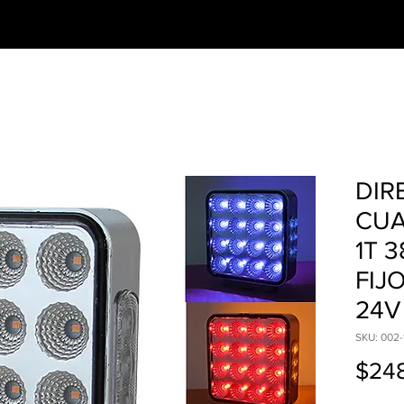
CESORIOS
PREGUNTAS FRECUENTES
DIR
CUA
1T 
FIJ
24V
SKU: 002-
$24