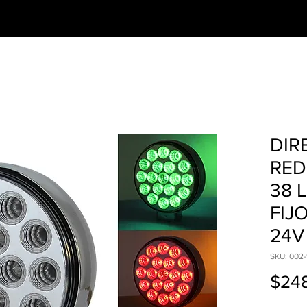
CESORIOS
PREGUNTAS FRECUENTES
DIR
RED
38 
FIJ
24V
SKU: 002-
$24