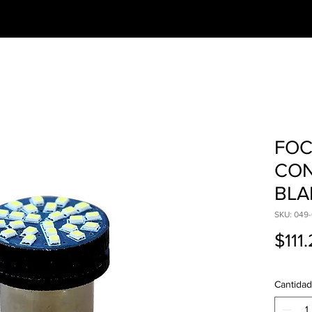
CESORIOS
PREGUNTAS FRECUENTES
FOC
CON
BL
SKU: 049-
$111
Cantidad