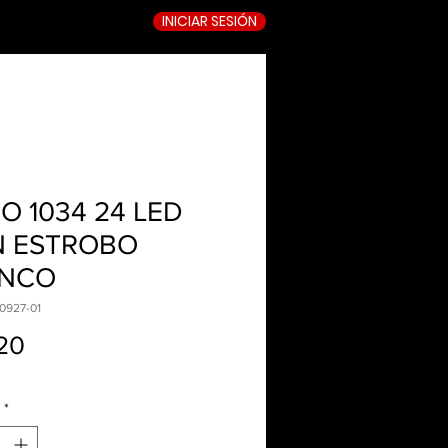
INICIAR SESIÓN
TIENDA ONLINE
O 1034 24 LED
 ESTROBO
ANCO
0927-01
Precio
.20
*