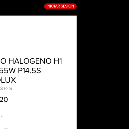
INICIAR SESIÓN
TIENDA ONLINE
O HALOGENO H1
 55W P14.5S
OLUX
0750-01
Precio
.20
*