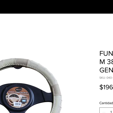
CESORIOS
PREGUNTAS FRECUENTES
FUN
M 3
GEN
SKU: 040
$196
Cantidad