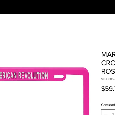
CESORIOS
PREGUNTAS FRECUENTES
MAR
CRO
ROS
SKU: 085-
$59.
Cantidad