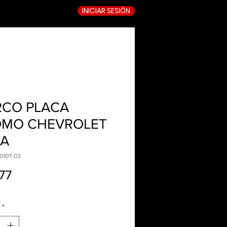
INICIAR SESIÓN
TIENDA ONLINE
CO PLACA
MO CHEVROLET
A
0107-03
Precio
77
*